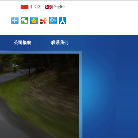
中文版
English
公司概貌
联系我们