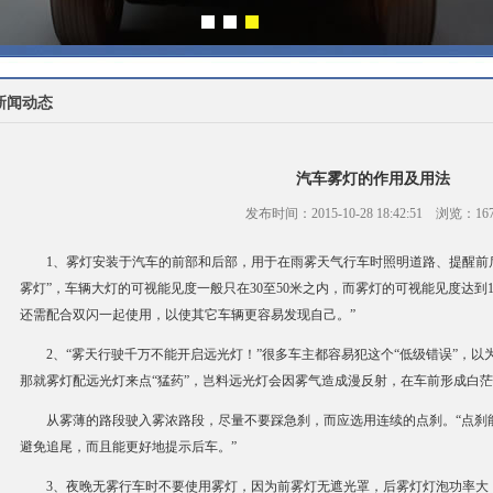
新闻动态
汽车雾灯的作用及用法
发布时间：2015-10-28 18:42:51 浏览：16
1、雾灯安装于汽车的前部和后部，用于在雨雾天气行车时照明道路、提醒前后
雾灯”，车辆大灯的可视能见度一般只在30至50米之内，而雾灯的可视能见度达到
还需配合双闪一起使用，以使其它车辆更容易发现自己。”
2、“雾天行驶千万不能开启远光灯！”很多车主都容易犯这个“低级错误”，以
那就雾灯配远光灯来点“猛药”，岂料远光灯会因雾气造成漫反射，在车前形成白
从雾薄的路段驶入雾浓路段，尽量不要踩急刹，而应选用连续的点刹。“点刹
避免追尾，而且能更好地提示后车。”
3、夜晚无雾行车时不要使用雾灯，因为前雾灯无遮光罩，后雾灯灯泡功率大