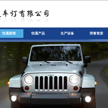
恒通新闻
恒通产品
生产设备
荣誉资质