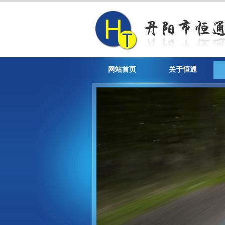
网站首页
关于恒通