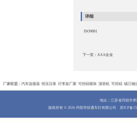
详细
ISO9001
下一页：
AAA企业
厂家联盟：
汽车连接器
恒压注浆
行李架厂家
可控硅模块
顶管机
可控硅
镇江物
地址：江苏省丹阳市界牌镇
版权所有 © 2026 丹阳市恒通车灯有限公司
苏ICP备15